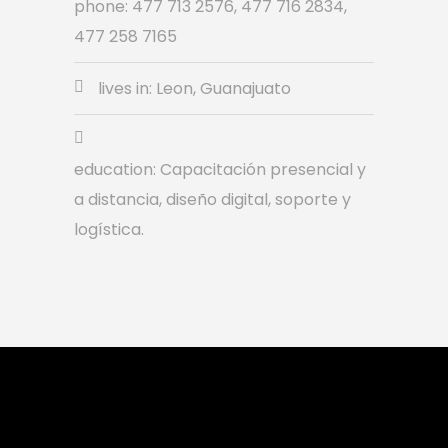
phone: 477 713 2576, 477 716 2834,
477 258 7165
lives in: Leon, Guanajuato
education: Capacitación presencial y
a distancia, diseño digital, soporte y
logística.